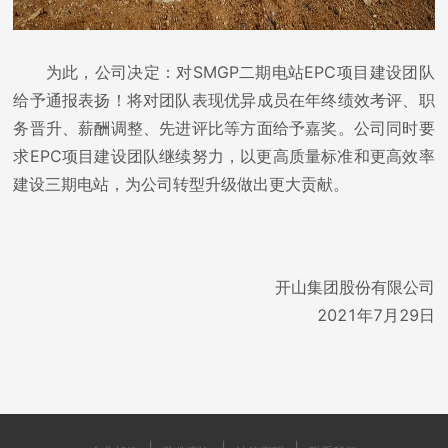
为此，公司决定：对SMGP二期电站EPC项目建设团队
给予通报表扬！将对团队表现优异成员在年终绩效考评、职
务晋升、薪酬调整、先进评比等方面给予嘉奖。公司同时要
求EPC项目建设团队继续努力，以更高质量标准和更高效率
建设三期电站，为公司转型升级做出更大贡献。
开山集团股份有限公司
2021年7月29日