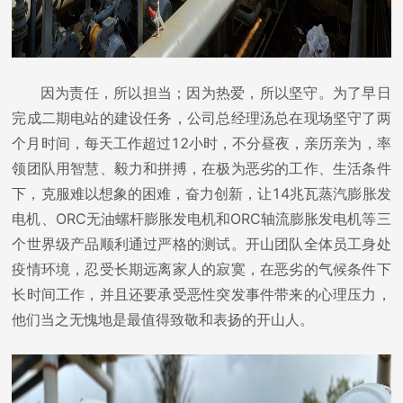
因为责任，所以担当；因为热爱，所以坚守。为了早日
完成二期电站的建设任务，公司总经理汤总在现场坚守了两
个月时间，每天工作超过12小时，不分昼夜，亲历亲为，率
领团队用智慧、毅力和拼搏，在极为恶劣的工作、生活条件
下，克服难以想象的困难，奋力创新，让14兆瓦蒸汽膨胀发
电机、ORC无油螺杆膨胀发电机和ORC轴流膨胀发电机等三
个世界级产品顺利通过严格的测试。开山团队全体员工身处
疫情环境，忍受长期远离家人的寂寞，在恶劣的气候条件下
长时间工作，并且还要承受恶性突发事件带来的心理压力，
他们当之无愧地是最值得致敬和表扬的开山人。