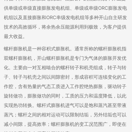
供单级或串级直接膨胀发电机组、单级或串级ORC膨胀发电
机组以及直接膨胀和ORC串级发电机组等多种开山自主研发
技术的高效循环，将余热余压能源利用到极致，为客户提供
最大收益。
螺杆膨胀机是一种容积式膨胀机。通常所称的螺杆膨胀机指
双螺杆膨胀机，开山螺杆膨胀机是专门为气体的膨胀开发优
化。主要由一对互相啮合的螺杆转子和机壳组成，转子与转
子、转子与机壳之间以间隙密封，形成容积可连续变化的工
作腔，含有热量的气态工质进入工作腔绝热膨胀，驱动转子
旋转做功，膨胀做功的同时，工质的压力和温度降低，以此
实现热功转换。螺杆式膨胀机进气可以是饱和蒸汽甚至带液
蒸汽；螺杆之间的相对运动可以限制结垢，另外结垢也可以
减小间隙，提高效率；螺杆膨胀机的变工况范围广，即使在