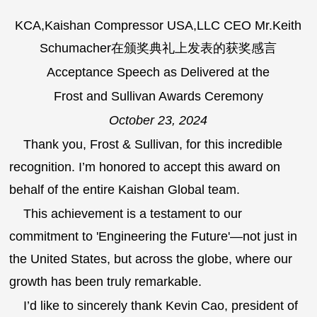
KCA,Kaishan Compressor USA,LLC CEO Mr.Keith
Schumacher
在颁奖典礼上发表的获奖感言
Acceptance Speech as Delivered at the
Frost and Sullivan Awards Ceremony
October 23, 2024
Thank you, Frost & Sullivan, for this incredible
recognition. I’m honored to accept this award on
behalf of the entire Kaishan Global team.
This achievement is a testament to our
commitment to 'Engineering the Future'—not just in
the United States, but across the globe, where our
growth has been truly remarkable.
I’d like to sincerely thank Kevin Cao, president of