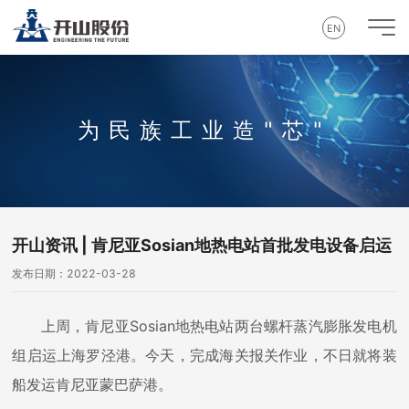
EN
为民族工业造"芯"
开山资讯 | 肯尼亚Sosian地热电站首批发电设备启运
发布日期：2022-03-28
上周，肯尼亚Sosian地热电站两台螺杆蒸汽膨胀发电机
组启运上海罗泾港。今天，完成海关报关作业，不日就将装
船发运肯尼亚蒙巴萨港。