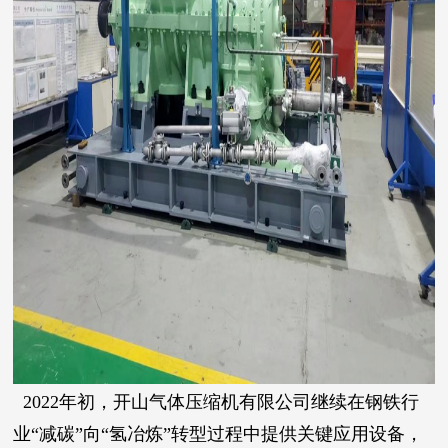
2022年初，开山气体压缩机有限公司继续在钢铁行
业“减碳”向“氢冶炼”转型过程中提供关键应用设备，