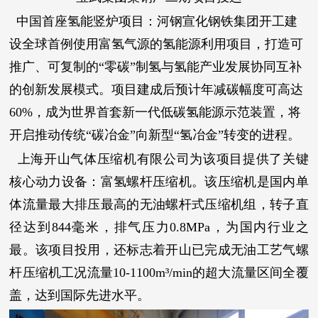
中国首座氢能竖炉项目：
河钢宣化钢铁集团开工建
设全球首例使用富氢气源的氢能源利用项目，打造可
推广、可复制的“零碳”制氢与氢能产业发展协同互补
的创新发展模式。
项目建成后预计年减碳幅度可高达
60%，成为世界首套新一代低碳氢能源示范装置，将
开启推动传统“碳冶金”向新型“氢冶金”转变的进程。
上海开山气体压缩机有限公司为该项目提供了关键
核心动力设备：
富氢螺杆压缩机。
该压缩机是国内单
体流量最大排压最高的无油螺杆式压缩机组，转子直
径达到844毫米，排气压力0.8MPa，为国内行业之
最。
该项目投用，还标志着开山已完成无油工艺气螺
杆压缩机工况流量10-1100m³/min的超大流量区间全覆
盖，达到国际先进水平。