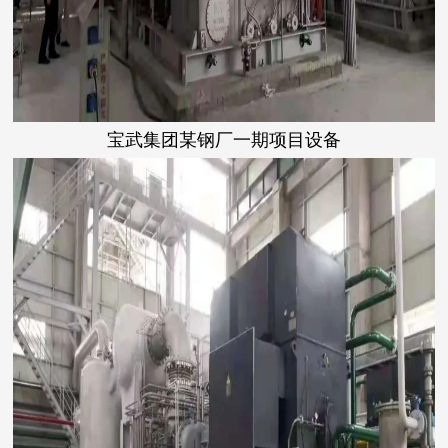
宝武集团某钢厂一期项目设备