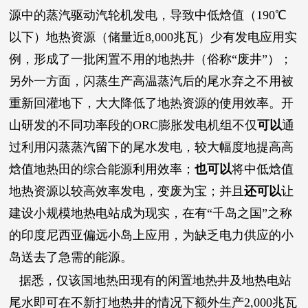
源中的蒸汽驱动汽轮机发电，导致中低焓值（190℃
以下）地热资源（储量近8,000兆瓦）少有发电应用实
例，形成了一批闲置不用的地热井（俗称“废井”）；
另外一方面，闪蒸生产高温蒸汽后的尾水弃之不用被
重新回灌地下，大大降低了地热资源的使用效率。开
山研发的不同功率段的ORC膨胀发电机组不仅
可以
通
过利用闪蒸蒸汽留下的尾水发电，较大幅度地提高高
焓值地热田的综合能源利用效率；
也可以
将中低焓值
地热资源以较高效率发电，变废为宝；并且
还可以
让
建设小规模地热电站成为现实，在有“千岛之国”之称
的印度尼西亚偏远小岛上应用，为缺乏电力供应的小
岛送去了急需的能源。
据悉，仅该国地热田现有的闲置地热井及地热电站
尾水即可在不新打地热井的情况下额外生产2,000兆瓦